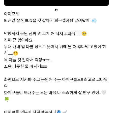
아이큐우
퇴근길
잘
안보였을
것
같아서
퇴근셀카랑
달려왔어..💨
막방까지
응원
진짜
왕
크게
해
줘서
고마워!!!!!!🥹
진짜
큰
힘이에요....
무대
내내
입
마를
정도로
웃어서
뒤에
볼
때
후다닥
고쳤어
히
히.....🤭
목
아플
것
같아서
걱정ㅠㅠ...
꼬옥
따듯한
물
마시기!!!!!!
화면으로
지켜봐
주고
응원해
주는
아이큐들도!!
최고로
고마워
여
아이큐들이
보내주는
모든
마음
다
소중하게
잘
받구
있어..🤍
🍀
아이큐들
덕분에
진짜
행복하다🫂🪽