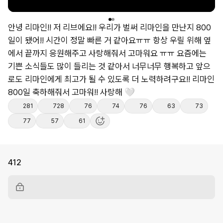
안녕
리마인!!
저
리브에요!!
우리가
벌써
리마인을
만난지
800
일이
됐어!!
시간이
정말
빠른
거
같아요ㅠㅠ
항상
우릴
위해
옆
에서
끝까지
응원해주고
사랑해줘서
고마워요
ㅠㅠ
요즘에는
기쁜
소식들도
많이
들리는
것
같아서
너무너무
행복하고
앞으
로도
리마인에게
최고가
될
수
있도록
더
노력하려구요!!
리마인
800일
축하해줘서
고마워!!
사랑해
🤍
281
728
76
74
76
63
73
77
57
61
412